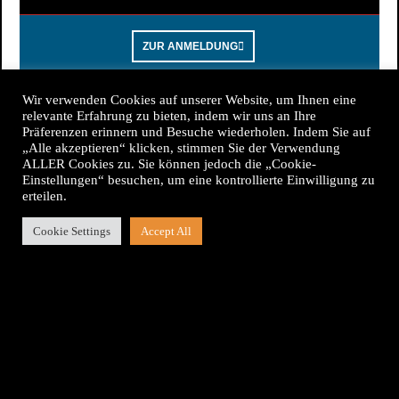
ZUR ANMELDUNG
Wir verwenden Cookies auf unserer Website, um Ihnen eine
relevante Erfahrung zu bieten, indem wir uns an Ihre
Präferenzen erinnern und Besuche wiederholen. Indem Sie auf
Kiosk Verlag
„Alle akzeptieren“ klicken, stimmen Sie der Verwendung
ALLER Cookies zu. Sie können jedoch die „Cookie-
PUBLIKATIONEN
Einstellungen“ besuchen, um eine kontrollierte Einwilligung zu
erteilen.
MIT TRADITION.
Cookie Settings
Accept All
TTF-Newsletter
Melden Sie sich zu unserem Newsletter an, um
nützliche Informationen über unser Magazin,
unsere Projekte und natürlich über unseren Verlag
zu erhalten.